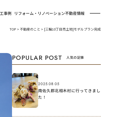
工事例
リフォーム・リノベーション
不動産情報
TOP
>
不動産のこと
>
[三輪10丁目売土地]モデルプラン完成
人気の記事
2025.08.05
南佐久郡北相木村に行ってきまし
た！