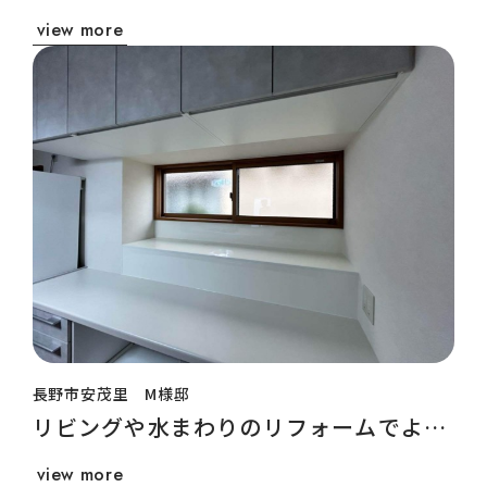
view more
長野市安茂里 M様邸
リビングや水まわりのリフォームでより
良い暮らしに
view more